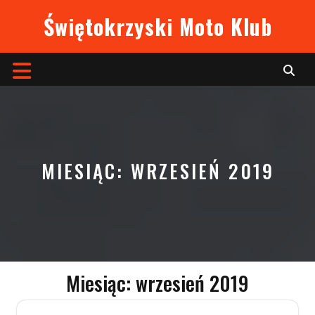
Skip
Świętokrzyski Moto Klub
to
content
Open
Button
MIESIĄC:
WRZESIEŃ 2019
Miesiąc:
wrzesień 2019