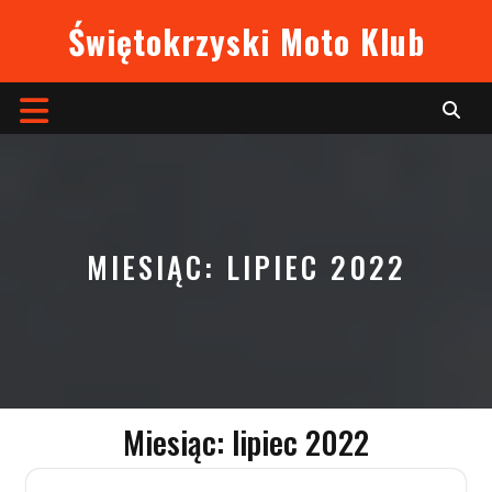
Skip
Świętokrzyski Moto Klub
to
content
Open
Button
MIESIĄC:
LIPIEC 2022
Miesiąc:
lipiec 2022