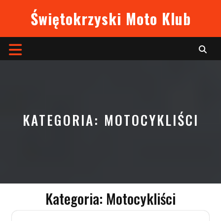
Skip
Świętokrzyski Moto Klub
to
content
Open
Button
KATEGORIA:
MOTOCYKLIŚCI
Kategoria:
Motocykliści