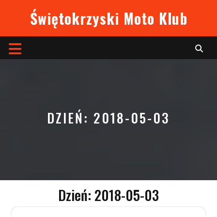
Skip
Świętokrzyski Moto Klub
to
content
Open
Button
DZIEŃ:
2018-05-03
Dzień:
2018-05-03